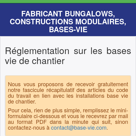
FABRICANT BUNGALOWS,
CONSTRUCTIONS MODULAIRES,
BASES-VIE
Réglementation sur les bases
vie de chantier
Nous vous proposons de recevoir gratuitement
notre fascicule récapitulatif des articles du code
du travail en lien avec les installations base vie
de chantier.
Pour cela, rien de plus simple, remplissez le mini-
formulaire ci-dessous et vous le recevrez par mail
au format PDF dans la minute qui suit, sinon
contactez-nous à
contact@base-vie.com
.